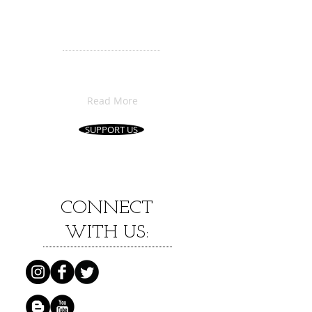
​音楽を一緒に楽し
む仲間を
募集しています！
会員ページやニュースレターで
お得な特典、
音楽情報を随時案内
coming soon!!
Read More
SUPPORT US
CONNECT
WITH US: