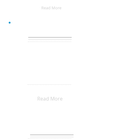
@Viva La Musica
Read More
KMC
とは？
1. 京都で生演奏・即興演奏を
身近に聴いてほしい
2. 京都で自由な表現の場を提供
したい
3. 聴衆、演者、場所を繋げる架
け橋に
を掲げて京都で活動する
チームです。
Read More
KMC
メンバーズ