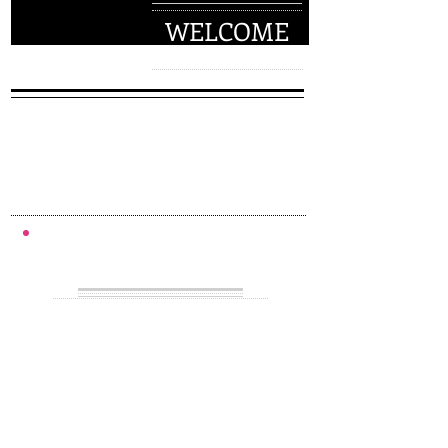
WELCOME
Kyoto Music Channel
ようこそ！
Kyoto Music Channel
ウェブサイトへ
NEXT EVENTS
Interational Jazz Day 2026
Music Is Magic!
｜レコードの魅力＋ライブ！
｜​
4/29 Wed. Holiday 14:30 start
(open 14:00)