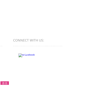
CONNECT​
WITH US:​​
送信