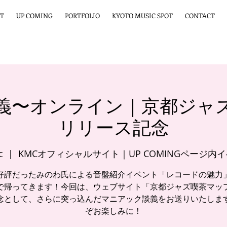
T
UP COMING
PORTFOLIO
KYOTO MUSIC SPOT
CONTACT
義〜オンライン｜京都ジャ
リリース記念
c
  |  
KMCオフィシャルサイト｜UP COMINGページ内
好評だったみのわ氏による音盤紹介イベント「レコードの魅力
で帰ってきます！今回は、ウェブサイト「京都ジャズ喫茶マッ
念として、さらに突っ込んだマニアック談義をお送りいたしま
ぞお楽しみに！