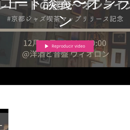
コード談義〜オン
ン
Reproducir video