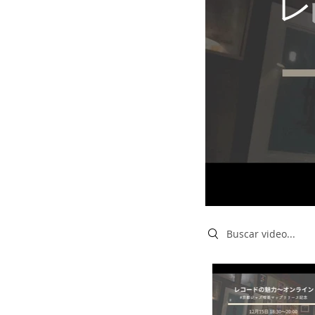
レ
Search videos