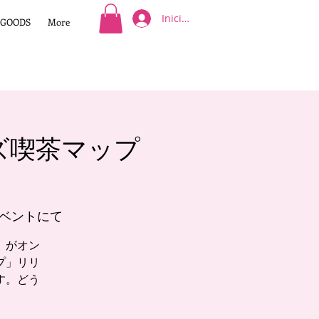
Iniciar sesión
GOODS
More
ズ喫茶マップ
イベントにて
」がオン
プ」リリ
す。どう