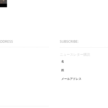
ADDRESS
SUBSCRIBE:​​
yoto​, Japan
ニュースレター購読
yotomusicchannel@gmail.co
m