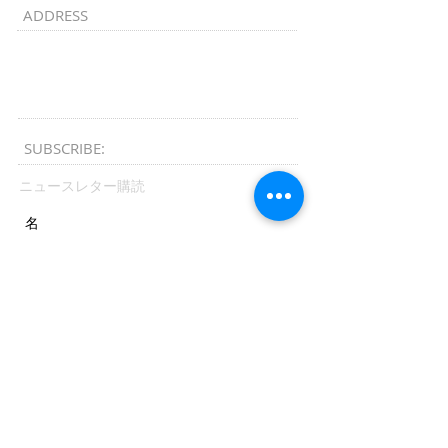
ADDRESS
Kyoto​, Japan
kyotomusicchannel@gmail.com
SUBSCRIBE:​​
ニュースレター購読
送信