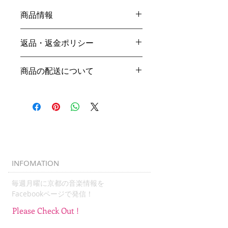
商品情報
W345 H355 D100mm
返品・返金ポリシー
厚み 10オンス
コットン
商品に重大な損傷等があった場合、ご
商品の配送について
連絡ください。交換、返品、返金のご
相談をさせて頂きます。
国内一律配送料200円
kyotomusicchannel@gmail.com
毎週水曜発送
簡易包装
INFOMATION
毎週月曜に京都の音楽情報を
​Facebookページで発信！
Please Check Out !